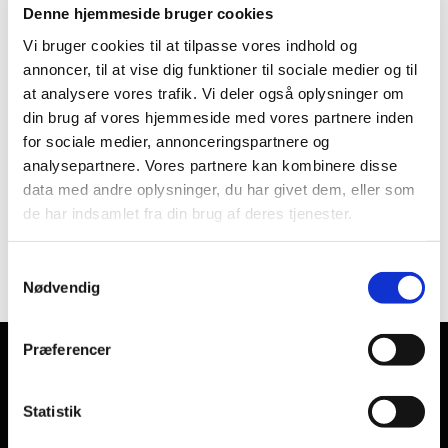
Denne hjemmeside bruger cookies
Fødsler
Vi bruger cookies til at tilpasse vores indhold og
Dåb
Navngivning
annoncer, til at vise dig funktioner til sociale medier og til
Bryllup
at analysere vores trafik. Vi deler også oplysninger om
Velsignelse
din brug af vores hjemmeside med vores partnere inden
Dødsanmeldelse
for sociale medier, annonceringspartnere og
Begravelse
analysepartnere. Vores partnere kan kombinere disse
Bisættelse
data med andre oplysninger, du har givet dem, eller som
Navneændring
de har indsamlet fra din brug af deres tjenester.
Ind - og udmeldelse af Folkekirken
S
Nødvendig
a
m
t
Præferencer
y
Gudstjenester
k
k
Statistik
Kalender
e