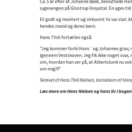
Ca. 5 år efter at Johanne døde, besluttede Hans,
sygesengen på Glostrup Hospital. En uges tid e
Et godt og muntert og virksomt liv var slut. 
hendes mand og deres børn.
Hans Thiil fortæller også:
”Jeg kommer forbi Hans´ og Johannes grav, når
igennem Vestskoven. Jeg fik ikke noget svar, 
om, hvordan han ser på, at Albertslund nu voks
om mig!!!”
Skrevet af Hans Thiil Nielsen, barnebarn af Hans
Læs mere om Hans Nielsen og hans liv i bogen 