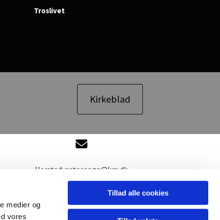
Troslivet
Kirkeblad
Herstedvester.sogn@km.dk
Tillad alle cookies
ale medier og
ed vores