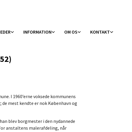
HEDER
INFORMATION
OM OS
KONTAKT
252)
mune. I 1960’erne voksede kommunens
der; de mest kendte er nok København og
 han blev borgmester i den nydannede
for anstaltens malerafdeling, når