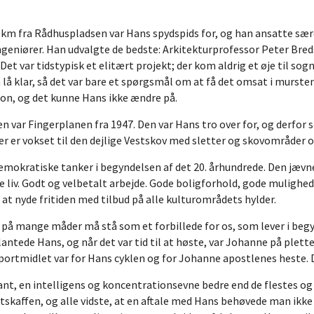
 km fra Rådhuspladsen var Hans spydspids for, og han ansatte sær
ingeniører. Han udvalgte de bedste: Arkitekturprofessor Peter Br
t var tidstypisk et elitært projekt; der kom aldrig et øje til s
lå klar, så det var bare et spørgsmål om at få det omsat i mursten o
eton, og det kunne Hans ikke ændre på.
 var Fingerplanen fra 1947. Den var Hans tro over for, og derfor 
r er vokset til den dejlige Vestskov med sletter og skovområder 
ldemokratiske tanker i begyndelsen af det 20. århundrede. Den jæv
e liv. Godt og velbetalt arbejde. Gode boligforhold, gode mulighed
 at nyde fritiden med tilbud på alle kulturområdets hylder.
på mange måder må stå som et forbillede for os, som lever i begy
antede Hans, og når det var tid til at høste, var Johanne på plette
ortmidlet var for Hans cyklen og for Johanne apostlenes heste. De
, en intelligens og koncentrationsevne bedre end de flestes og en
skaffen, og alle vidste, at en aftale med Hans behøvede man ikke p