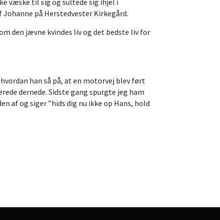
e væske til sig og sultede sig ihjel i
n af Johanne på Herstedvester Kirkegård.
m den jævne kvindes liv og det bedste liv for
hvordan han så på, at en motorvej blev ført
terede dernede. Sidste gang spurgte jeg ham
en af og siger ”hids dig nu ikke op Hans, hold