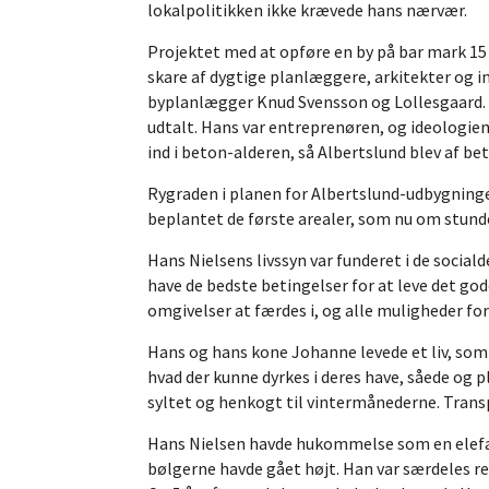
lokalpolitikken ikke krævede hans nærvær.
Projektet med at opføre en by på bar mark 15
skare af dygtige planlæggere, arkitekter og 
byplanlægger Knud Svensson og Lollesgaard. De
udtalt. Hans var entreprenøren, og ideologien 
ind i beton-alderen, så Albertslund blev af b
Rygraden i planen for Albertslund-udbygningen
beplantet de første arealer, som nu om stunde
Hans Nielsens livssyn var funderet i de socia
have de bedste betingelser for at leve det god
omgivelser at færdes i, og alle muligheder for
Hans og hans kone Johanne levede et liv, som 
hvad der kunne dyrkes i deres have, såede og pl
syltet og henkogt til vintermånederne. Transp
Hans Nielsen havde hukommelse som en elefant
bølgerne havde gået højt. Han var særdeles ret