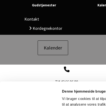
Gudstjenester
Kale
Kontakt
Kordegnekontor

Kalender
Tlf 43 66 06 80
Denne hjemmeside bruger
Vi bruger cookies til at til
til at analysere vores tra