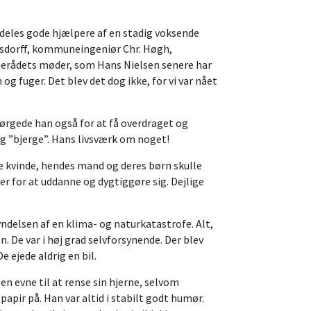
deles gode hjælpere af en stadig voksende
edsdorff, kommuneingeniør Chr. Høgh,
ognerådets møder, som Hans Nielsen senere har
g fuger. Det blev det dog ikke, for vi var nået
sørgede han også for at få overdraget og
og ”bjerge”. Hans livsværk om noget!
ne kvinde, hendes mand og deres børn skulle
er for at uddanne og dygtiggøre sig. Dejlige
ndelsen af en klima- og naturkatastrofe. Alt,
n. De var i høj grad selvforsynende. Der blev
 ejede aldrig en bil.
 evne til at rense sin hjerne, selvom
apir på. Han var altid i stabilt godt humør.