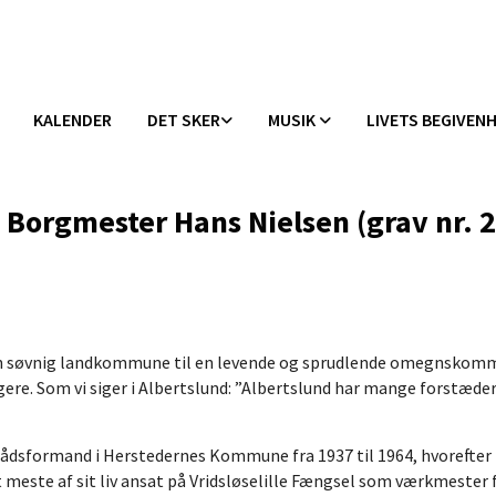
KALENDER
DET SKER
MUSIK
LIVETS BEGIVEN
 Borgmester Hans Nielsen (grav nr. 
 en søvnig landkommune til en levende og sprudlende omegnskom
yggere. Som vi siger i Albertslund: ”Albertslund har mange forstæ
dsformand i Herstedernes Kommune fra 1937 til 1964, hvorefter
meste af sit liv ansat på Vridsløselille Fængsel som værkmester 